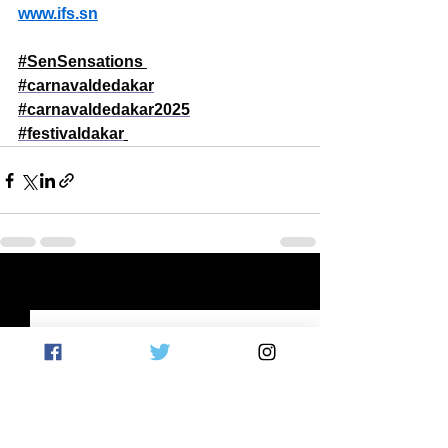
www.ifs.sn
#SenSensations
#carnavaldedakar
#carnavaldedakar2025
#festivaldakar
Voir tout
Posts récents