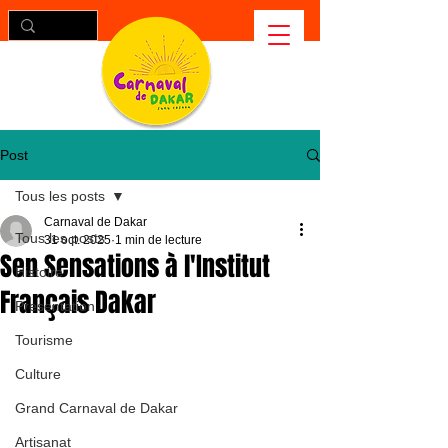
Post
Tous les posts
Carnaval de Dakar
Tous les posts
31 oct. 2025
1 min de lecture
Sen Sensations à l'Institut
Histoire
Français Dakar
Presentation
Tourisme
Culture
Grand Carnaval de Dakar
Artisanat