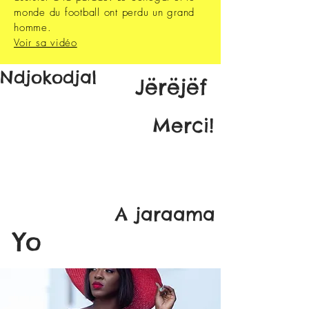
monde du football ont perdu un grand
homme.
Voir sa vidéo
Ndjokodjal
Jërëjëf
Merci!
A jaraama
Yo