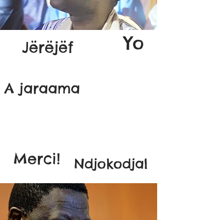
Yo
Jërëjëf
A jaraama
Merci!
Ndjokodjal