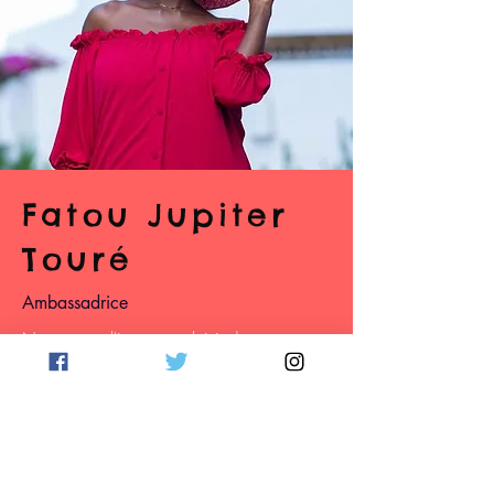
Fatou Jupiter
Touré
Ambassadrice
Nous avons l'immense plaisir de vous
annoncer que la fabuleuse
Fatou Jupiter
Touré Offciel
Jupi Toure
nous a rejoint en
tant qu'Ambassadrice du
#CarnavaldeDakar
Actrice, Productrice, elle est aussi
organisatrice du Festival de cinéma
Les