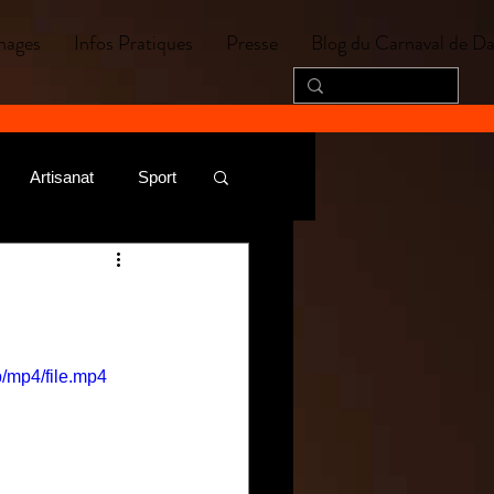
nages
Infos Pratiques
Presse
Blog du Carnaval de D
Artisanat
Sport
/mp4/file.mp4