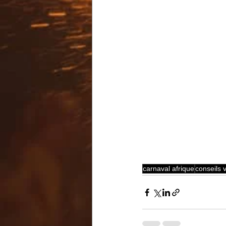
carnaval afrique
conseils 