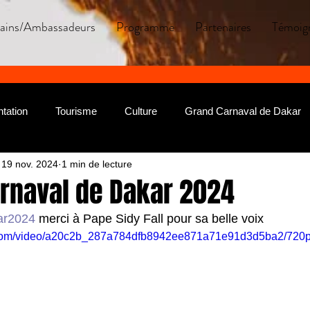
rains/Ambassadeurs
Programme
Partenaires
Témoig
tation
Tourisme
Culture
Grand Carnaval de Dakar
19 nov. 2024
1 min de lecture
arnaval de Dakar 2024
ar2024
 merci à Pape Sidy Fall pour sa belle voix 
ic.com/video/a20c2b_287a784dfb8942ee871a71e91d3d5ba2/720p