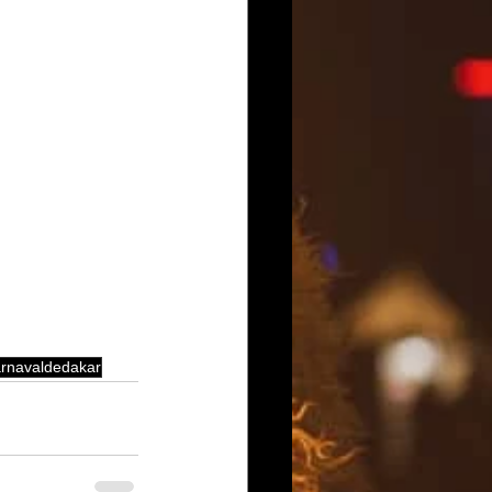
rnavaldedakar