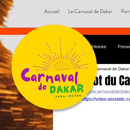
Accueil
Le Carnaval de Dakar
Par
Tous les posts
Histoire
Presen
Carnaval de Dakar
musique
Spot du C
#spotcarnavaldedak
https://video.wixstat